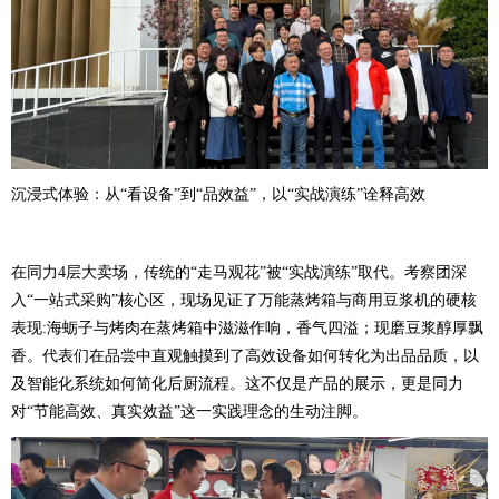
沉浸式体验：从“看设备”到“品效益”，以“实战演练”诠释高效
在同力4层大卖场，传统的“走马观花”被“实战演练”取代。考察团深
入“一站式采购”核心区，现场见证了万能蒸烤箱与商用豆浆机的硬核
表现:海蛎子与烤肉在蒸烤箱中滋滋作响，香气四溢；现磨豆浆醇厚飘
香。代表们在品尝中直观触摸到了高效设备如何转化为出品品质，以
及智能化系统如何简化后厨流程。这不仅是产品的展示，更是同力
对“节能高效、真实效益”这一实践理念的生动注脚。